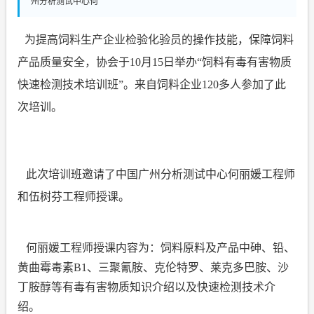
州分析测试中心何
为提高饲料生产企业检验化验员的操作技能，保障饲料
产品质量安全，协会于
10
月
15
日举办
“
饲料有毒有害物质
快速检测技术培
训班”。来自饲料企业
120
多人参加了此
次培训。
此次培训班邀请了中国广州分析测试中心何丽媛工程师
和伍树芬工程师授课。
何丽媛工程师授课内容为：饲料原料及产品中砷、铅、
黄曲霉毒素
B1
、三聚氰胺、克伦特罗、莱克多巴胺、沙
丁胺醇等有毒有害
物质知识介绍以及快速检测技术介
绍。