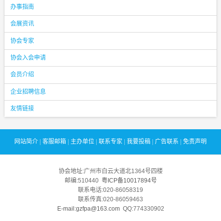
办事指南
会展资讯
协会专家
协会入会申请
会员介绍
企业招聘信息
友情链接
网站简介
|
客服邮箱
|
主办单位
|
联系专家
|
我要投稿
|
广告联系
|
免责声明
协会地址:广州市白云大道北1364号四楼
邮编:510440
粤ICP备10017894号
联系电话:020-86058319
联系传真:020-86059463
E-mail:gzfpa@163.com
QQ:774330902