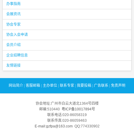
办事指南
会展资讯
协会专家
协会入会申请
会员介绍
企业招聘信息
友情链接
网站简介
|
客服邮箱
|
主办单位
|
联系专家
|
我要投稿
|
广告联系
|
免责声明
协会地址:广州市白云大道北1364号四楼
邮编:510440
粤ICP备10017894号
联系电话:020-86058319
联系传真:020-86059463
E-mail:gzfpa@163.com
QQ:774330902