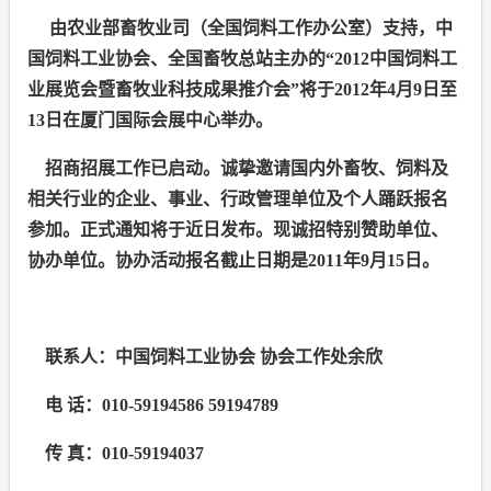
由农业部畜牧业司（全国饲料工作办公室）支持，中
国饲料工业协会、全国畜牧总站主办的“
2012
中国饲料工
业展览会暨畜牧业科技成果推介会”将于
2012
年
4
月
9
日至
13
日在厦门国际会展中心举办。
招商招展工作已启动。诚挚邀请国内外畜牧、饲料及
相关行业的企业、事业、行政管理单位及个人踊跃报名
参加。正式通知将于近日发布。现诚招特别赞助单位、
协办单位。协办活动报名截止日期是
2011
年
9
月
15
日。
联系人：中国饲料工业协会 协会工作处余欣
电 话：
010-59194586 59194789
传 真：
010-59194037