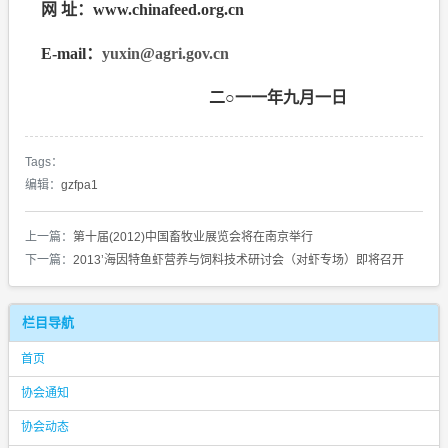
网 址：
www.chinafeed.org.cn
E-mail
：
yuxin@agri.gov.cn
二○一一年九月一日
Tags：
编辑：
gzfpa1
上一篇：
第十届(2012)中国畜牧业展览会将在南京举行
下一篇：
2013’海因特鱼虾营养与饲料技术研讨会（对虾专场）即将召开
栏目导航
首页
协会通知
协会动态