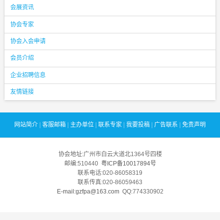
会展资讯
协会专家
协会入会申请
会员介绍
企业招聘信息
友情链接
网站简介
|
客服邮箱
|
主办单位
|
联系专家
|
我要投稿
|
广告联系
|
免责声明
协会地址:广州市白云大道北1364号四楼
邮编:510440
粤ICP备10017894号
联系电话:020-86058319
联系传真:020-86059463
E-mail:gzfpa@163.com
QQ:774330902