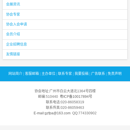
会展资讯
协会专家
协会入会申请
会员介绍
企业招聘信息
友情链接
网站简介
|
客服邮箱
|
主办单位
|
联系专家
|
我要投稿
|
广告联系
|
免责声明
协会地址:广州市白云大道北1364号四楼
邮编:510440
粤ICP备10017894号
联系电话:020-86058319
联系传真:020-86059463
E-mail:gzfpa@163.com
QQ:774330902