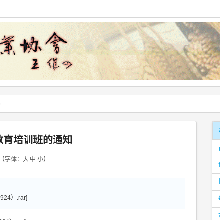
章
教育培训班的通知
【字体：
大
中
小
】
4）.rar]