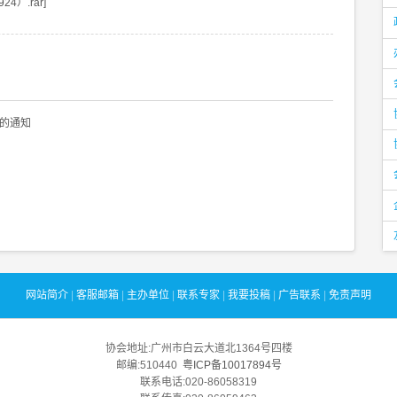
）.rar]
的通知
网站简介
|
客服邮箱
|
主办单位
|
联系专家
|
我要投稿
|
广告联系
|
免责声明
协会地址:广州市白云大道北1364号四楼
邮编:510440
粤ICP备10017894号
联系电话:020-86058319