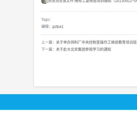
[点击浏览该文件:维修工复核班培训通知（20130922~0924
Tags：
编辑：
gzfpa1
上一篇：
关于举办饲料厂中央控制室操作工继续教育培训班
下一篇：
关于赴大北农集团参观学习的通知