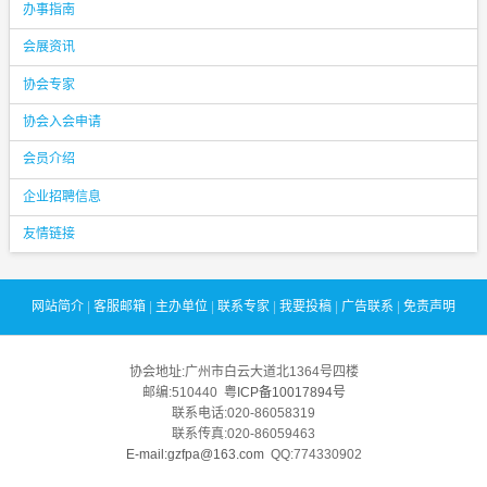
办事指南
会展资讯
协会专家
协会入会申请
会员介绍
企业招聘信息
友情链接
网站简介
|
客服邮箱
|
主办单位
|
联系专家
|
我要投稿
|
广告联系
|
免责声明
协会地址:广州市白云大道北1364号四楼
邮编:510440
粤ICP备10017894号
联系电话:020-86058319
联系传真:020-86059463
E-mail:gzfpa@163.com
QQ:774330902