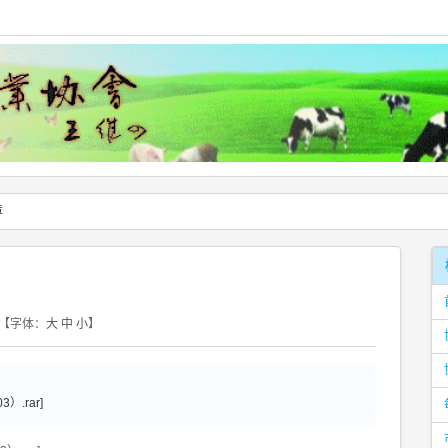
章
【字体：
大
中
小
】
.rar]