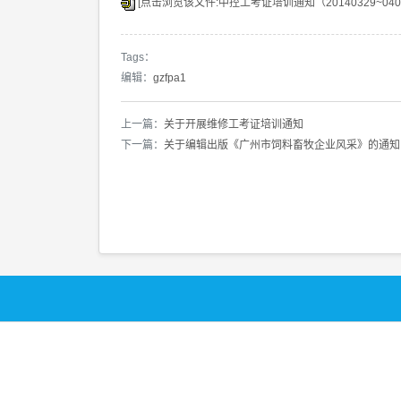
[点击浏览该文件:中控工考证培训通知（20140329~0403）
Tags：
编辑：
gzfpa1
上一篇：
关于开展维修工考证培训通知
下一篇：
关于编辑出版《广州市饲料畜牧企业风采》的通知