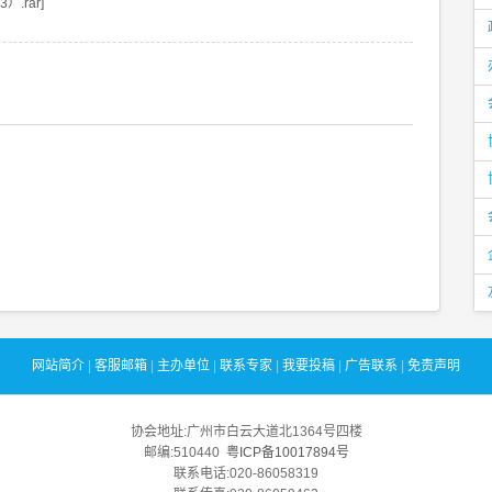
.rar]
网站简介
|
客服邮箱
|
主办单位
|
联系专家
|
我要投稿
|
广告联系
|
免责声明
协会地址:广州市白云大道北1364号四楼
邮编:510440
粤ICP备10017894号
联系电话:020-86058319