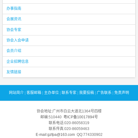
办事指南
会展资讯
协会专家
协会入会申请
会员介绍
企业招聘信息
友情链接
网站简介
|
客服邮箱
|
主办单位
|
联系专家
|
我要投稿
|
广告联系
|
免责声明
协会地址:广州市白云大道北1364号四楼
邮编:510440
粤ICP备10017894号
联系电话:020-86058319
联系传真:020-86059463
E-mail:gzfpa@163.com
QQ:774330902