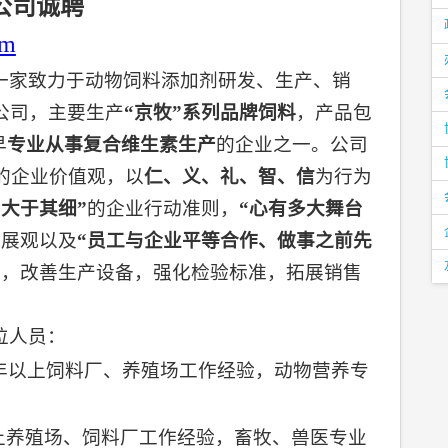
公司诚聘
om
一家致力于动物饲料添加剂研发、生产、销
公司，
主要生产
“
京牧
”
系列品牌饲料
，产品包
早
专业从事复合维生素生产
的企业之一。公司
的企业价值观，以
仁、义、礼、智、信
为行为
大于其细”
的企业行动准则，
“心有多大舞台
发展观以及
“员工与企业平等合作、做事之前先
度，改善生产设备，强化检验标准，拓展销售
位人员：
年以上饲料厂、养殖场工作经验，动物营养专
上养殖场、饲料厂工作经验，畜牧、兽医专业