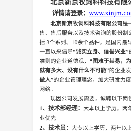
北京新京牧饲料科技有限
www.xinjm.c
详情请登录：
北京新京牧饲料科技有限公司
是
售、售后服务以及技术咨询的股份制
括
3
个系列、
10
余个品种，
是国内最
一直以来倡导
“诚实立身、信誉兴业”
准则的企业道德观，
“图难于其易，为
就有多大、没有什么不可能”
的企业
做人”
的企业管理理念，加大研发力
网络。
现因公司发展需要，诚聘以下岗
1
、技术部经理：
大本以上学历，两
业优先
2
、技术员：
大专以上学历，两年以