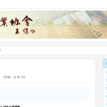
章
创
【字体：
大
中
小
】