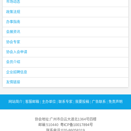
市场动态
政策法规
办事指南
会展资讯
协会专家
协会入会申请
会员介绍
企业招聘信息
友情链接
网站简介
|
客服邮箱
|
主办单位
|
联系专家
|
我要投稿
|
广告联系
|
免责声明
协会地址:广州市白云大道北1364号四楼
邮编:510440
粤ICP备10017894号
联系电话:020-86058319