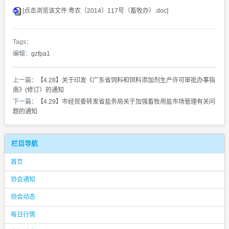
[点击浏览该文件:粤农〔2014〕117号（畜牧办）.doc]
Tags：
编辑：
gzfpa1
上一篇：
【4.28】关于印发《广东省饲料和饲料添加剂生产许可审批办事指
南》(修订）的通知
下一篇：
【4.29】市经贸委转发省盐务局关于加强畜牧用盐市场管理有关问
题的通知
栏目导航
首页
协会通知
协会动态
每日行情