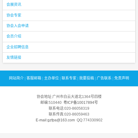
会展资讯
协会专家
协会入会申请
会员介绍
企业招聘信息
友情链接
网站简介
|
客服邮箱
|
主办单位
|
联系专家
|
我要投稿
|
广告联系
|
免责声明
协会地址:广州市白云大道北1364号四楼
邮编:510440
粤ICP备10017894号
联系电话:020-86058319
联系传真:020-86059463
E-mail:gzfpa@163.com
QQ:774330902