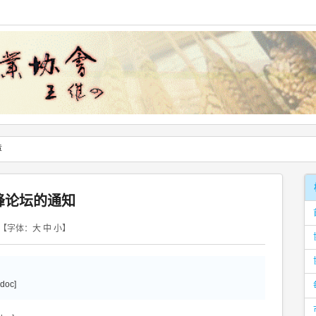
章
峰论坛的通知
【字体：
大
中
小
】
oc]