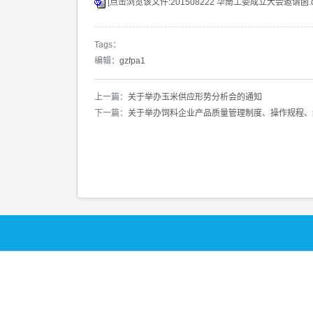
[点击浏览该文件:201508222 华南工委成立大会邀请函.d
Tags：
编辑：
gzfpa1
上一篇：
关于举办玉米供应形势分析会的通知
下一篇：
关于举办饲料企业产品质量管理制度、操作规程、