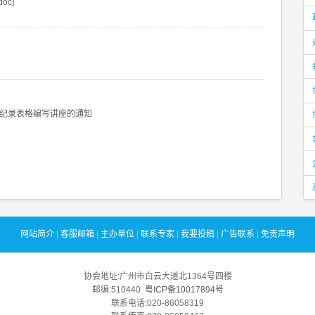
oc]
纪录表格编写讲座的通知
网站简介
|
客服邮箱
|
主办单位
|
联系专家
|
我要投稿
|
广告联系
|
免责声明
协会地址:广州市白云大道北1364号四楼
邮编:510440
粤ICP备10017894号
联系电话:020-86058319