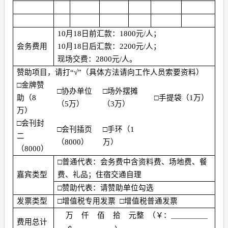
10
月
18
日前汇款：
1800
元
/
人；
会务费用
10
月
18
日后汇款：
2200
元
/
人；
现场交费：
2800
元
/
人。
赞助项目，请打“√”（具体方法请向工作人员索要资料）
□金牌赞
□协办单位
□场外摆摊
助（
8
□手提袋（
1
万）
（
5
万）
（
3
万）
万）
□会刊封
□会刊插页
□手环（
1
二
（
8000
）
万）
（
8000
）
□普通代表：会务费中含资料费、场地费、餐
嘉宾类型
费、礼品；住宿交通自理
□赞助代表：请赞助单位勾选
发票类型
□增值税专用发票
□增值税普通发票
_________
万
仟
佰
拾
元整
（￥：
费用总计