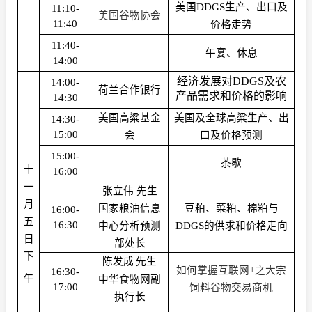
美国DDGS生产、出口及
11:10-
美国谷物协会
11:40
价格走势
11:40-
午宴、休息
14:00
经济发展对
DDGS
及农
14:00-
荷兰合作银行
产品需求和价格的影响
14:30
美国高粱基金
美国及全球高粱生产、出
14:30-
15:00
会
口及价格预测
15:00-
茶歇
十
16:00
一
张立伟 先生
月
国家粮油信息
豆粕、菜粕、棉粕与
16:00-
五
16:30
中心分析预测
DDGS
的供求和价格走向
日
部处长
下
陈发成
先生
如何掌握互联网+之大宗
16:30-
午
中华食物网副
17:00
饲料谷物交易商机
执行长