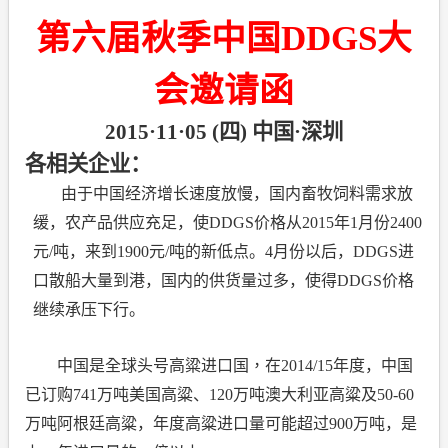
第六届秋季中国
DDGS
大
会邀请函
2015
·
11
·
05 (
四
)
中国
·
深圳
各相关企业：
由于中国经济增长速度放慢，国内畜牧饲料需求放
缓，农产品供应充足，使
DDGS
价格从
2015
年
1
月份
2400
元
/
吨，来到
1900
元
/
吨的新低点。
4
月份以后，
DDGS
进
口散船大量到港，国内的供货量过多，使得
DDGS
价格
继续承压下行。
中国是全球头号高粱进口国，在
2014/15
年度，中国
已订购
741
万吨美国高粱、
120
万吨澳大利亚高粱及
50-60
万吨阿根廷高粱，年度高粱进口量可能超过
900
万吨，是