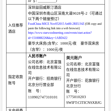
_________
or
＄
:
）
深圳益田威斯汀酒店
中国深圳市南山区深南大道
9028
号
-2
（可通过
以下两个链接预订）
FoodChina MICE Nov052015 Att00-2REUJ4Z
(OR copy and
入住推荐
paste the following link into a web browser)
酒店
https://www.starwoodmeeting.com/events/start.action?
id=1510088226&key=1ABD422
豪华大床房
(
含早
)
：
1000
元
/
夜
豪华双床房
（含早）：
1000
元
/
夜
人民币账户
美元账户
公司名称：北京富强
公司名称：北京富强
在线信息技术有限公
在线信息技术有限公
司
司
指定收款
开户银行：招商银行
开户银行：花旗银行
账号
北京分行营业部
北京分行
账
号：
账
号：
1775010203
110902747310101
SWIFT:CITICNSXBJG
大会组委