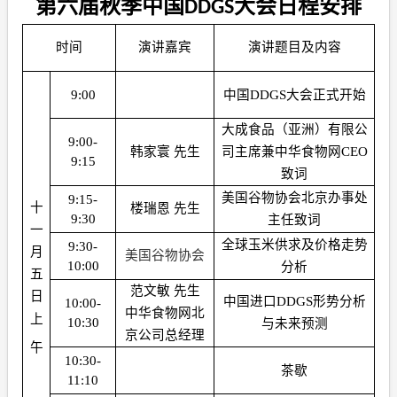
第六届秋季中国
大会日程安排
DDGS
时间
演讲嘉宾
演讲题目及内容
9:00
中国
DDGS
大会正式开始
大成食品（亚洲）有限公
9:00-
韩家寰 先生
司主席兼中华食物网
CEO
9:15
致词
美国谷物协会北京办事处
9:15-
十
楼瑞恩 先生
9:30
主任致词
一
全球玉米供求及价格走势
9:30-
月
美国谷物协会
10:00
分析
五
范文敏 先生
日
中国进口
DDGS
形势分析
10:00-
中华食物网北
上
10:30
与未来预测
京公司总经理
午
10:30-
茶歇
11:10