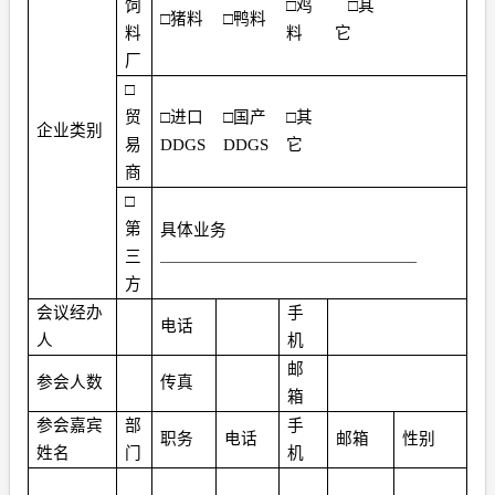
饲
□鸡
□其
□猪料
□鸭料
料
料
它
厂
□
贸
□进口
□国产
□其
企业类别
易
DDGS
DDGS
它
商
□
第
具体业务
_____________________________
三
方
会议经办
手
电话
人
机
邮
参会人数
传真
箱
参会嘉宾
部
手
职务
电话
邮箱
性别
姓名
门
机