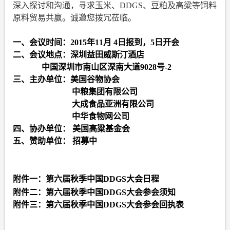
深入探讨和沟通，寻求玉米、
DDGS
、豆粕及高粱等饲料
原料贸易共赢。诚邀您拨冗莅临。
一、会议时间：
2015
年
11
月
4
日报到，
5
日开会
二、会议地点：深圳益田威斯汀酒店
中国深圳市南山区深南大道
9028
号
-2
三、主办单位：美国谷物协会
中粮集团有限公司
大成食品亚洲有限公司
中华食物网公司
四、协办单位： 美国高粱基金会
五、赞助单位： 招募中
附件一：第六届秋季中国
DDGS
大会日程
附件二：第六届秋季中国
DDGS
大会参会须知
附件三：第六届秋季中国
DDGS
大会参会回执表