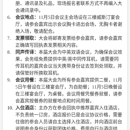
册、通讯录及礼品，现场报名者联系方式不再编入大
会通讯录中。
6.
会议地点：
11
月
5
日会议主会场设在三楼威斯汀宴会
厅，请参会嘉宾出示会议胸卡进出会场，无胸卡者谢
绝入场，敬请配合。
7.
发票领取：
大会将邮寄发票给参会嘉宾，请参会嘉宾
正确填写回执表发票相关内容。
8.
同声传译：
本届大会为中英双语会议，为确保会议效
果，会务组免费提供中英
/
英中同传耳机，请需要同
传耳机的嘉宾会议当天携带身份证去签到处领取，并
请保管好所换取耳机。
9.
会议用餐：
本届大会为所有参会嘉宾提供二餐，
11
月
5
日午餐设在三楼宴会厅，为自助餐；
11
月
5
日晚餐设
在三楼宴会厅，为桌餐。会议用餐凭餐券就餐，请参
会嘉宾按餐券的就餐地点和时间用餐。
10.
入住酒店：
主办方在参会回执中推荐嘉宾入住酒店，
不负责统一订房，酒店报价已是会议协议价格，需要
住宿的参会人员请自主选择入住酒店，并向酒店前台
说明参会身份以获取团体价格，费用自行与酒店结