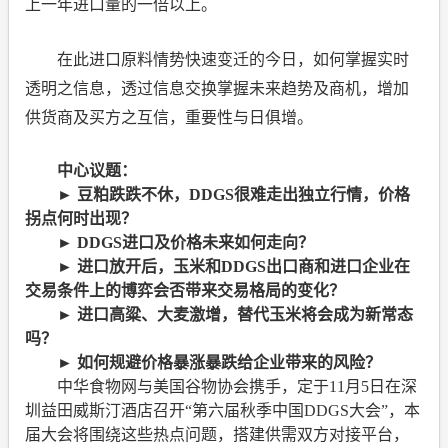
上一年进口量的一倍以上。
在此进口原料情势快速变迁的今日，如何掌握实时
透明之信息，透过信息交换掌握未来趋势及商机，增加
供货商及买方之互信，重要性与日俱增。
中心议题：
►
豆粕跌跌不休，
DDGS
很难走出独立行情，价格
拐点何时出现？
►
DDGS
进口及价格未来如何走向？
►
进口放开后，玉米和
DDGS
出口商和进口企业在
交易条件上的博弈会否带来交易格局的变化？
►
进口
高粱、大麦激增，替代玉米将会成为新常态
吗？
►
如何规避价格暴涨暴跌给企业带来的风险？
中华食物网与美国谷物协会携手，定于
11
月
5
日在深
圳益田威斯汀酒店召开
“
第六届秋季中国
DDGS
大会
”
，本
届大会将围绕这些热点问题，搭建供需双方对接平台，