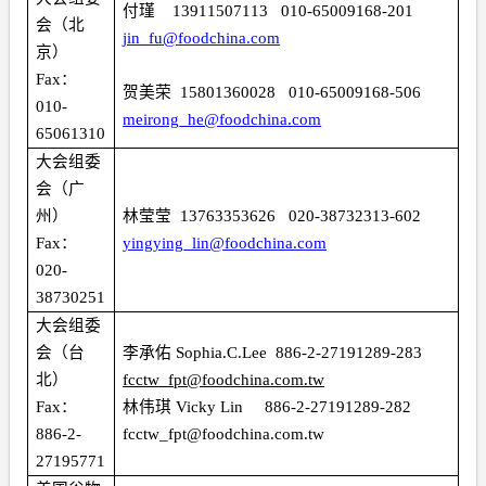
付瑾
13911507113
010-65009168-201
会（北
jin_fu@foodchina.com
京）
Fax
：
贺美荣
15801360028
010-65009168-506
010-
meirong_he@foodchina.com
65061310
大会组委
会（广
州）
林莹莹
13763353626
020-38732313-602
Fax
：
yingying_lin@foodchina.com
020-
38730251
大会组委
会（台
李承佑
Sophia.C.Lee
886-2-27191289-283
北）
fcctw_fpt@foodchina.com.tw
Fax
：
林伟琪
Vicky Lin
886-2-27191289-282
886-2-
fcctw_fpt@foodchina.com.tw
27195771