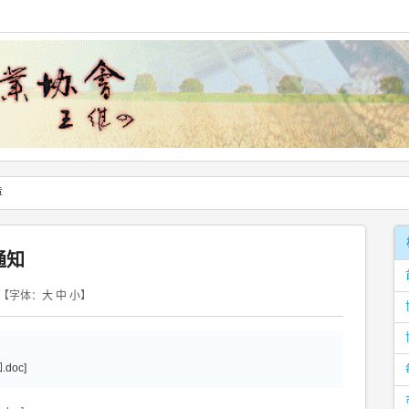
章
通知
【字体：
大
中
小
】
oc]