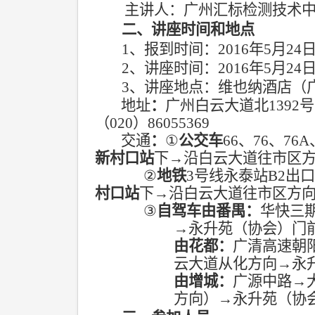
主讲人：广州汇标检测技术
二、讲座时间和地点
1
、报到时间：
2016
年
5
月
24
2
、讲座时间：
2016
年
5
月
24
3
、讲座地点：维也纳酒店（
地址
：
广州白云大道北
1392
号
（
020
）
86055369
交通
：
①
公交车
66
、
76
、
76A
新村口站
下
→
沿白云大道往市区
②
地铁
3
号线永泰站
B2
出
村口站
下
→
沿白云大道往市区方
③
自驾车由番禺：
华快三
→
永升苑（协会）门
由花都：
广清高速朝
云大道从化方向
→
永
由增城：
广源中路
→
方向）
→
永升苑（协