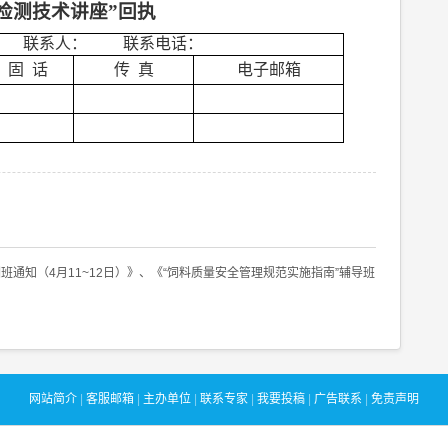
检测技术讲座”回执
联系人：
联系电话：
固
话
传
真
电子邮箱
通知（4月11~12日）》、《“饲料质量安全管理规范实施指南”辅导班
网站简介
|
客服邮箱
|
主办单位
|
联系专家
|
我要投稿
|
广告联系
|
免责声明