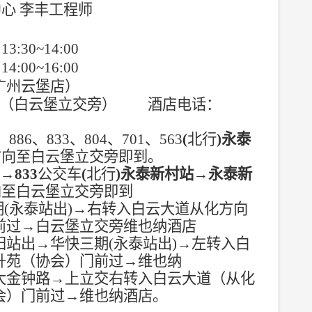
中心
李丰工程师
日
13:30~14:00
日
14:00~16:00
广州云堡店）
（白云堡立交旁）
酒店电话：
、
886
、
833
、
804
、
701
、
563
(
北行
)
永泰
方向至白云堡立交旁即到
。
口
→
833
公交车
(
北行
)
永泰新村站
→
永泰新
向至白云堡立交旁即到
期
(
永泰站出
)
→
右转入白云大道从化方向
前过
→
白云堡立交旁维也纳酒店
阳站出
→
华快三期
(
永泰站出
)
→
左转入白
升苑（协会）门前过
→
维也纳
大金钟路
→
上立交右转入白云大道（从化
会）门前过
→
维也纳酒店
。