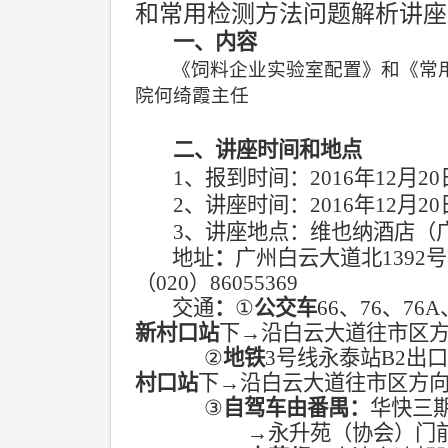
和常用检测方法问题解析讲座
一、内容
《饲料企业实验室配置》和《常
院何绮霞主任
二、讲座时间和地点
1
、报到时间：
2016
年
12
月
20
2
、讲座时间：
2016
年
12
月
20
3
、讲座地点：维也纳酒店（
地址
：
广州白云大道北
1392
号
（
020
）
86055369
交通
：
①
公交车
66
、
76
、
76A
新村口站
下
→
沿白云大道往市区
②
地铁
3
号线永泰站
B2
出
村口站
下
→
沿白云大道往市区方
③
自驾车由番禺：
华快三
→
永升苑（协会）门