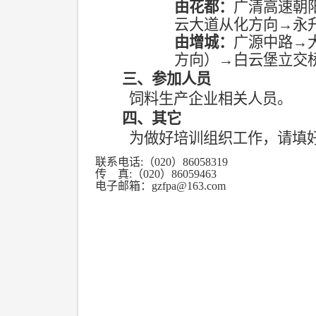
由花都：
广清高速朝
云大道从化方向
→
永
由增城：
广源中路
→
方向）
→
白云堡立交
三、参加人员
饲料生产企业相关人员。
四、其它
为做好培训组织工作，请填
联系电话
:
（
020
）
86058319
传
真
:
（
020
）
86059463
电子邮箱：
gzfpa@163.com