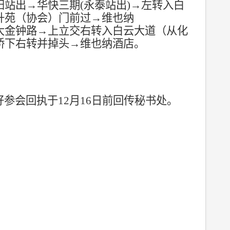
阳站出
→
华快三期
(
永泰站出
)
→
左转入白
升苑（协会）门前过
→
维也纳
大金钟路
→
上立交右转入白云大道（从化
桥下右转并掉头
→
维也纳酒店
。
好参会回执于
12
月
16
日前回传秘书处。