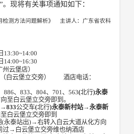
”。现将有关事项通知如下：
用检测方法问题解析》
主讲人：广东省农科
日
13:30~14:00
日
14:00~16:30
广州云堡店）
（白云堡立交旁）
酒店电话：
、
886
、
833
、
804
、
701
、
563
(
北行
)
永泰
方向至白云堡立交旁即到
。
口
→
833
公交车
(
北行
)
永泰新村站
→
永泰新
向至白云堡立交旁即到
期
(
永泰站出
)
→
右转入白云大道从化方向
前过
→
白云堡立交旁维也纳酒店