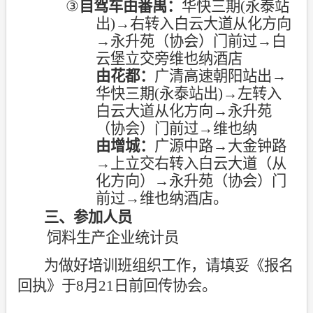
③
自驾车由番禺：
华快三期
(
永泰站
出
)
→
右转入白云大道从化方向
→
永升苑（协会）门前过
→
白
云堡立交旁维也纳酒店
由花都：
广清高速朝阳站出
→
华快三期
(
永泰站出
)
→
左转入
白云大道从化方向
→
永升苑
（协会）门前过
→
维也纳
由增城：
广源中路
→
大金钟路
→
上立交右转入白云大道（从
化方向）
→
永升苑（协会）门
前过
→
维也纳酒店
。
三、参加人员
饲料生产企业统计员
为做好培训班组织工作，请填妥《报名
回执》于
8
月
21
日前回传协会。