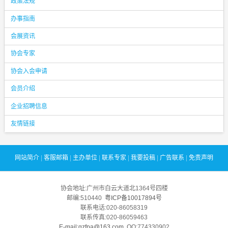
政策法规
办事指南
会展资讯
协会专家
协会入会申请
会员介绍
企业招聘信息
友情链接
网站简介
|
客服邮箱
|
主办单位
|
联系专家
|
我要投稿
|
广告联系
|
免责声明
协会地址:广州市白云大道北1364号四楼
邮编:510440
粤ICP备10017894号
联系电话:020-86058319
联系传真:020-86059463
E-mail:gzfpa@163.com
QQ:774330902