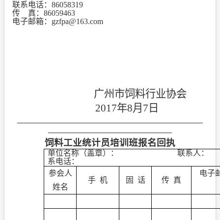
联系电话：
86058319
传
真：
86059463
电子邮箱：
gzfpa@163.com
广州市饲料行业协会
2017
年
8
月
7
日
——————————————————
————————————
饲料工业统计员培训班报名回执
单位名称（盖章）：
联系人：
系电话：
参会人
电子
手
机
固
话
传
真
姓名