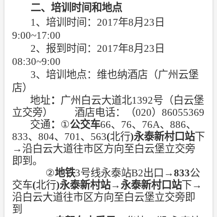
二、培训时间和地点
1
、培训时间：
2017
年
8
月
23
日
9:00~17:00
2
、报到时间：
2017
年
8
月
23
日
08:30~9:00
3
、培训地点：维也纳酒店（广州云堡
店）
地址
：
广州白云大道北
1392
号（白云堡
立交旁）
酒店电话：（
020
）
86055369
交通
：
①
公交车
66
、
76
、
76A
、
886
、
833
、
804
、
701
、
563
(
北行
)
永泰新村口站
下
→
沿白云大道往市区方向至白云堡立交旁
即到
。
②
地铁
3
号线永泰站
B2
出口
→
833
公
交车
(
北行
)
永泰新村站
→
永泰新村口站
下
→
沿白云大道往市区方向至白云堡立交旁即
到