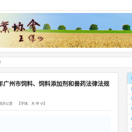
章
8年广州市饲料、饲料添加剂和兽药法律法规
业局办公室
【字体：
大
中
小
】