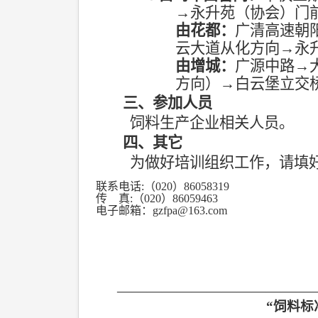
→
永升苑（协会）门
由花都：
广清高速朝
云大道从化方向
→
永
由增城：
广源中路
→
方向）
→
白云堡立交
三、参加人员
饲料生产企业相关人员。
四、其它
为做好培训组织工作，请填
联系电话
:
（
020
）
86058319
传
真
:
（
020
）
86059463
电子邮箱：
gzfpa@163.com
—————————————
“
饲料标