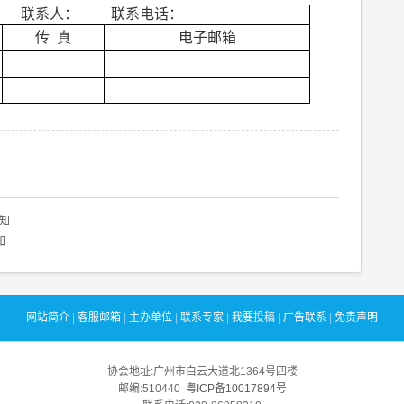
联系人：
联系电话：
传
真
电子邮箱
知
知
网站简介
|
客服邮箱
|
主办单位
|
联系专家
|
我要投稿
|
广告联系
|
免责声明
协会地址:广州市白云大道北1364号四楼
邮编:510440
粤ICP备10017894号