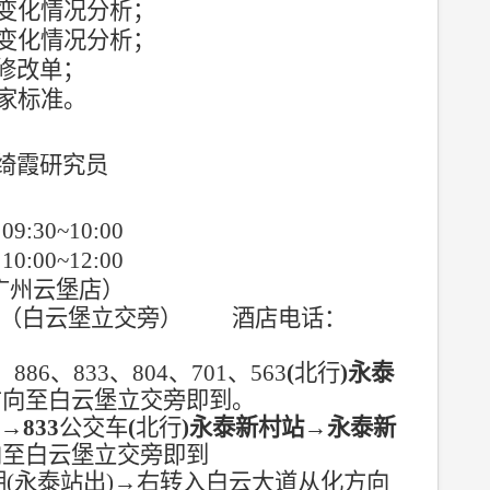
变化情况分析；
变化情况分析；
修改单；
家标准。
绮霞研究员
日
09:30~10:00
日
10:00~12:00
广州云堡店）
（白云堡立交旁）
酒店电话：
、
886
、
833
、
804
、
701
、
563
(
北行
)
永泰
方向至白云堡立交旁即到
。
口
→
833
公交车
(
北行
)
永泰新村站
→
永泰新
向至白云堡立交旁即到
期
(
永泰站出
)
→
右转入白云大道从化方向