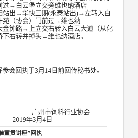
前过
→
白云堡立交旁维也纳酒店
阳站出
→
华快三期
(
永泰站出
)
→
左转入白
升苑（协会）门前过
→
维也纳
大金钟路
→
上立交右转入白云大道（从化
桥下右转并掉头
→
维也纳酒店
。
好参会回执于
3
月
14
日前回传秘书处。
广州市饲料行业协会
2019
年
3
月
4
日
—————————————————
准宣贯讲座
”
回执