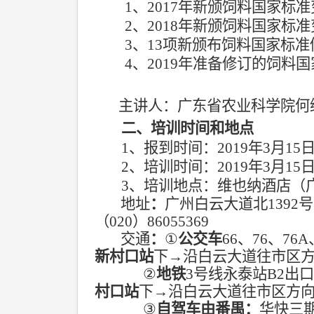
1
、
2017
年新颁饲料国家标准
2
、
2018
年新颁饲料国家标准
3
、
13
项新颁布饲料国家标准
4
、
2019
年准备修订的饲料国
主讲人：广东省农业科学院何
二、培训时间和地点
1
、报到时间：
2019
年
3
月
15
2
、培训时间：
2019
年
3
月
15
3
、培训地点：维也纳酒店（
地址
：
广州白云大道北
1392
号
（
020
）
86055369
交通
：
①
公交车
66
、
76
、
76A
新村口站
下
→
沿白云大道往市区
②
地铁
3
号线永泰站
B2
出
村口站
下
→
沿白云大道往市区方
③
自驾车由番禺：
华快三