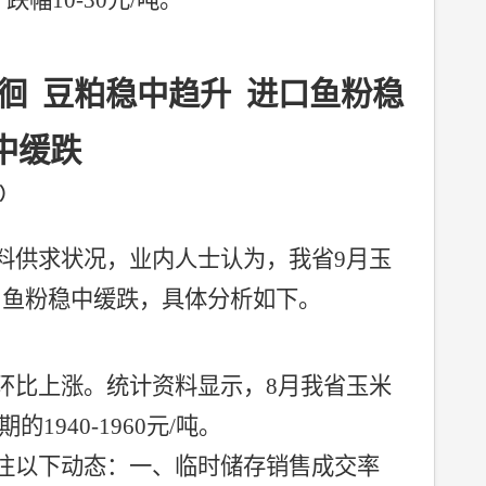
，跌幅
10-30
元
/
吨。
徊
豆粕稳中趋升
进口鱼粉稳
中缓跌
）
料供求状况，业内人士认为，我省
9
月玉
口鱼粉稳中缓跌，具体分析如下。
环比上涨。统计资料显示，
8
月我省玉米
期的
1940-1960
元
/
吨。
注以下动态：一、临时储存销售成交率