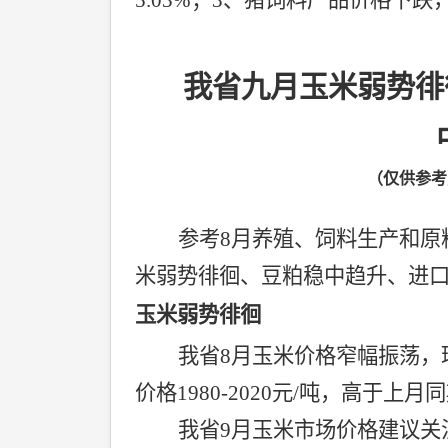
5.03%
；
3
、猪饲料产品价格下跌
我省九月玉米弱势徘
（仅供参考
参考
8
月养殖、饲料生产和原
米弱势徘徊、豆粕稳中趋升、进
玉米弱势徘徊
我省
8
月玉米价格窄幅振荡，
价格
1980-2020
元
/
吨，高于上月同
我省
9
月玉米市场价格建议关