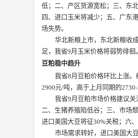
低；二、产区货源宽松；三、东
四、进口玉米将减少；五、广东
场失势。
华北新粮上市，东北新粮收
足，我省
9
月玉米价格将弱势徘徊
豆粕稳中趋升
我省
8
月豆粕价格环比上涨。
2900
元
/
吨，高于上月同期的
2730-
我省
9
月豆粕市场价格建议关
二、生猪养殖陷低谷；三、市场
进口美国大豆将征
30%
关税；六、
市场需求转好，进口美国大