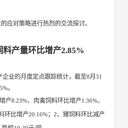
业的应对策略进行热烈的交流探讨。
饲料产量环比增产
2.85%
产企业的月度定点跟踪统计，截至
8
月
31
85%
。
增产
8.23%
、肉禽饲料环比增产
1.36%
、
料环比增产
20.16%
；
2
、猪饲料环比减产