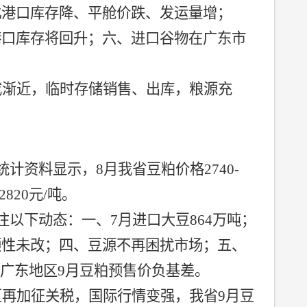
北港口库存降、平舱价跌、发运量增；
港口库存将回升；六、进口谷物在广东市
成渐近，临时存储销售、出库，粮源充
。
统计资料显示，
8
月我省豆粕价格
2740-
2820
元
/
吨。
注以下动态：一、
7
月进口大豆
864
万吨；
颓性未改；四、豆源不再困扰市场；五、
广东地区
9
月豆粕预售价负基差。
豆再加征关税，国际行情变强，我省
9
月豆