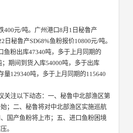
跌
400
元
/
吨。广州港口
8
月
1
日秘鲁产
22
日秘鲁产
SD68%
鱼粉报价
10800
元
/
吨。
口鱼粉出库
47340
吨，多于上月同期的
吨；期间到货入库
54000
吨，多于出库
存量
129340
吨，多于上月同期的
115640
议关注以下动态：一、秘鲁中北部渔区第
开始；二、秘鲁将对中北部渔区实施巡航
四、国产鱼粉将上市；五、进口鱼粉困境
解压。