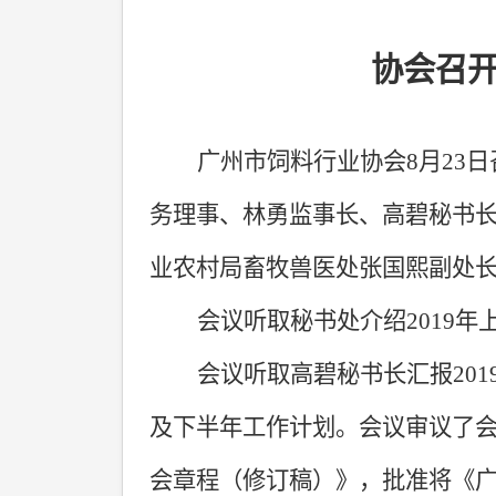
协会召
广州市饲料行业协会
8
月
23
日
务理事、林勇监事长、高碧秘书
业农村局畜牧兽医处张国熙副处
会议听取秘书处介绍
2019
年
会议听取高碧秘书长汇报
201
及下半年工作计划。会议审议了
会章程（修订稿）》，批准将《