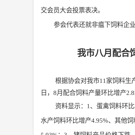
交会员大会投票表决。
参会代表还就非瘟下饲料企
我市八月配合
根据协会对我市
11
家饲料生
日，
8
月配合饲料产量环比增产
2.
资料显示：
1
、蛋禽饲料环比
水产饲料环比增产
4.95%
、其他饲