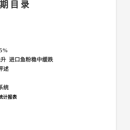
期
目
录
85%
趋升
进口鱼粉稳中缓跌
评述
系统
统计报表