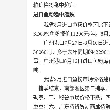
粕价格将稳中趋升。
进口鱼粉稳中缓跌
我省
8
月进口鱼粉价格环比下
SD68%
鱼粉报价
11200
元
/
吨，
8
月
广州港口
7
月
27
日
-8
月
16
日进
36060
吨，多于去年同期的
42290
量。广州港口
8
月
16
日进口鱼粉库
吨。
我省
9
月进口鱼粉市场价格建
一捕季结束，南部渔区第二捕季
勘察；三、秘鲁市场价格下跌；
重重；六、广东持货贸易商亟待