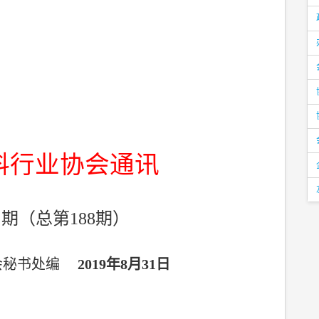
料行业协会通讯
8
期（总第
188
期）
会秘书处编
2019
年
8
月
31
日