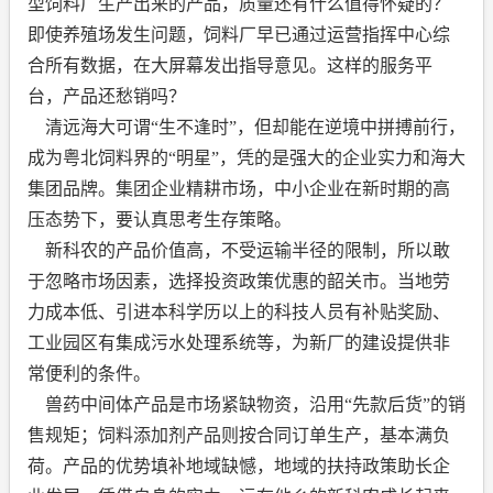
型饲料厂生产出来的产品，质量还有什么值得怀疑的？
即使养殖场发生问题，饲料厂早已通过运营指挥中心综
合所有数据，在大屏幕发出指导意见。这样的服务平
台，产品还愁销吗？
清远海大可谓“生不逢时”，但却能在逆境中拼搏前行，
成为粤北饲料界的“明星”，凭的是强大的企业实力和海大
集团品牌。集团企业精耕市场，中小企业在新时期的高
压态势下，要认真思考生存策略。
新科农的产品价值高，不受运输半径的限制，所以敢
于忽略市场因素，选择投资政策优惠的韶关市。当地劳
力成本低、引进本科学历以上的科技人员有补贴奖励、
工业园区有集成污水处理系统等，为新厂的建设提供非
常便利的条件。
兽药中间体产品是市场紧缺物资，沿用“先款后货”的销
售规矩；饲料添加剂产品则按合同订单生产，基本满负
荷。产品的优势填补地域缺憾，地域的扶持政策助长企