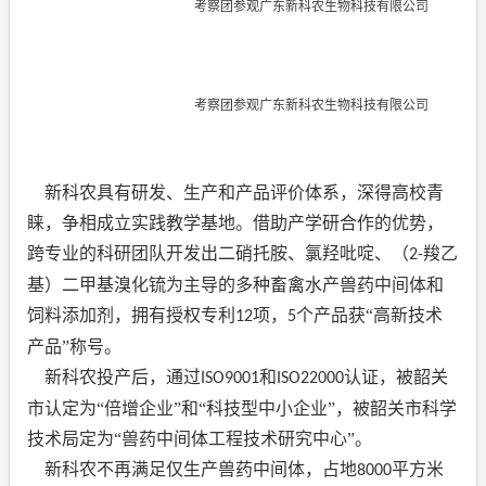
考察团参观广东新科农生物科技有限公司
考察团参观广东新科农生物科技有限公司
新科农具有研发、生产和产品评价体系，深得高校青
睐，争相成立实践教学基地。借助产学研合作的优势，
跨专业的科研团队开发出二硝托胺、氯羟吡啶、（
羧乙
2-
基）二甲基溴化锍为主导的多种畜禽水产兽药中间体和
饲料添加剂，拥有授权专利
项，
个产品获“高新技术
12
5
产品”称号。
新科农投产后，通过
和
认证，被韶关
ISO9001
ISO22000
市认定为“倍增企业”和“科技型中小企业”，被韶关市科学
技术局定为“兽药中间体工程技术研究中心”。
新科农不再满足仅生产兽药中间体，占地
平方米
8000