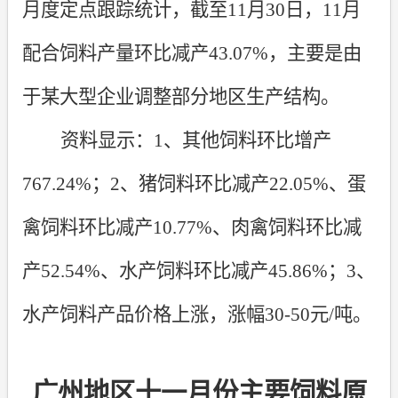
月度定点跟踪统计，截至
11
月
30
日，
11
月
配合饲料产量环比减产
43.07%
，主要是由
于某大型企业调整部分地区生产结构。
资料显示：
1
、其他饲料环比增产
767.24%
；
2
、猪饲料环比减产
22.05%
、蛋
禽饲料环比减产
10.77%
、肉禽饲料环比减
产
52.54%
、水产饲料环比减产
45.86%
；
3
、
水产饲料产品价格上涨，涨幅
30-50
元
/
吨。
广州地区
十一
月份主要饲料原