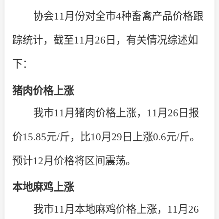
协会
11
月份对全市
4
种畜禽产品价格跟
踪统计，截至
11
月
26
日，有关情况综述如
下：
猪肉价格上涨
我市
11
月猪肉价格上涨，
11
月
26
日报
价
15.85
元
/
斤，比
10
月
29
日上涨
0.6
元
/
斤。
预计
12
月价格将区间震荡。
本地麻鸡上涨
我市
11
月本地麻鸡价格上涨，
11
月
26