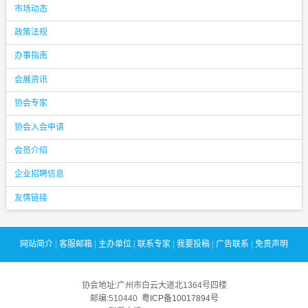
市场动态
政策法规
办事指南
会展资讯
协会专家
协会入会申请
会员介绍
企业招聘信息
友情链接
网站简介
|
客服邮箱
|
主办单位
|
联系专家
|
我要投稿
|
广告联系
|
免责声明
协会地址:广州市白云大道北1364号四楼
邮编:510440
粤ICP备10017894号