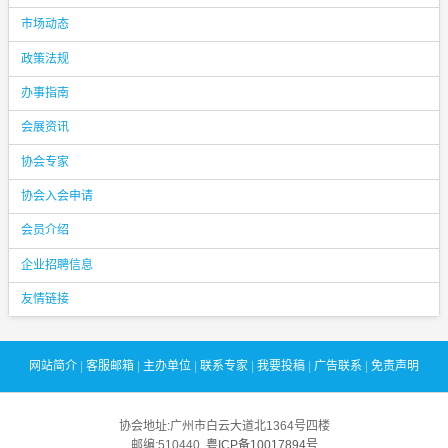
市场动态
政策法规
办事指南
会展资讯
协会专家
协会入会申请
会员介绍
企业招聘信息
友情链接
网站简介
|
客服邮箱
|
主办单位
|
联系专家
|
我要投稿
|
广告联系
|
免责声明
协会地址:广州市白云大道北1364号四楼
邮编:510440
粤ICP备10017894号