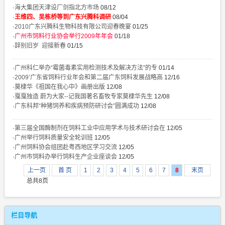
·
海大集团天津设厂剑指北方市场
08/12
·
王维四、吴栋桥等到广东兴腾科调研
08/04
·
2010广东兴腾科生物科技有限公司迎春晚宴
01/25
·
广州市饲料行业协会举行2009年年会
01/18
·
辞别旧岁 迎接新春
01/15
·
广州科仁举办“霉菌毒素实用检测技术及解决方法”的专
01/14
·
2009’广东省饲料行业年会和第二届广东饲料发展战略高
12/16
·
莫棣华《祖国在我心中》画册出版
12/08
·
戛戛独造 蔚为大家--记我国著名畜牧专家莫棣华先生
12/08
·
广东科邦“种猪饲养和疾病预防研讨会”圆满成功
12/08
·
第三届全国酶制剂在饲料工业中应用学术与技术研讨会在
12/05
·
广州举行饲料质量安全轮训班
12/05
·
广州饲料协会组团赴粤西地区学习交流
12/05
·
广州市饲料办举行饲料生产企业座谈会
12/05
上一页
首 页
1
2
3
4
5
6
7
8
末页
总共8页
栏目导航