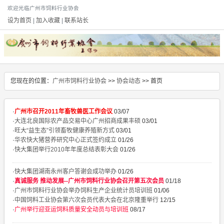
欢迎光临广州市饲料行业协会
设为首页
|
加入收藏
|
联系站长
您现在的位置：
广州市饲料行业协会
>>
协会动态
>> 首页
·
广州市召开2011年畜牧兽医工作会议
03/07
·
大连北良国际农产品交易中心广州招商成果丰硕
03/01
·
旺大“益生态”引领畜牧健康养殖新方式
03/01
·
华农快大猪营养研究中心正式签约成立
01/26
·
快大集团举行2010年年度总结表彰大会
01/26
·
快大集团湖南永州客户答谢会成功举办
01/26
·
真诚服务 推动发展--广州市饲料行业协会召开第五次会员
01/18
·
广州市饲料行业协会举办饲料生产企业统计员培训班
01/06
·
中国饲料工业协会第六次会员代表大会在北京隆重举行
12/15
·
广州举行迎亚运饲料质量安全动员与培训班
08/17