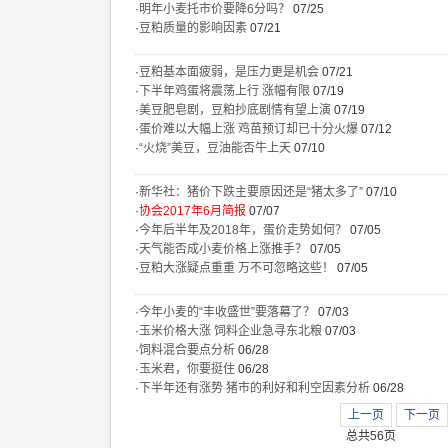
·
明年小麦托市价要降6分吗？
07/25
·
豆粕质量的影响因素
07/21
·
豆粕基本面疲弱，是压力更是机会
07/21
·
下半年鸡蛋将震荡上行 涨幅有限
07/19
·
美豆肥皂剧，豆粕抄底剧情有望上演
07/19
·
蛋价难以大幅上涨 鸡苗预订却已十分火爆
07/12
·
“火烧”美豆，豆油能否牛上天
07/10
·
新华社：猪价下跌主要原因还是“猪太多了”
07/10
·
协会2017年6月简报
07/07
·
今年后半年及2018年，蛋价走势如何？
07/05
·
天气能否成小麦价格上涨推手？
07/05
·
豆粕大涨疑点重重 万不可忽略这些！
07/05
·
今年小麦的“丰收盛世”要落幕了？
07/03
·
玉米价格大涨 饲料企业急寻东北粮
07/03
·
饲料混合要点分析
06/28
·
玉米君，你要挺住
06/28
·
下半年还有涨势 猪市的利好和利空因素分析
06/28
上一页
下一页
总共56页