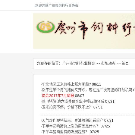
欢迎光临广州市饲料行业协会
您现在的位置：
广州市饲料行业协会
>>
市场动态
>> 首页
·
华北地区玉米价格上涨为哪般?
08/11
·
涨不过半个月的猪价又开跌，现在是二次育肥的好时机吗
·
协会2017年7月简报
08/07
·
鸡飞猪降 逾六成养殖企业中报业绩预减
07/31
·
玉米拍卖不停，价格下跌不止？
07/31
·
天气炒作即将结束，豆油短期还看单产
07/31
·
下半年影响猪价上涨的原因是什么？
07/25
·
下半年猪肉消费的发展趋势？
07/25