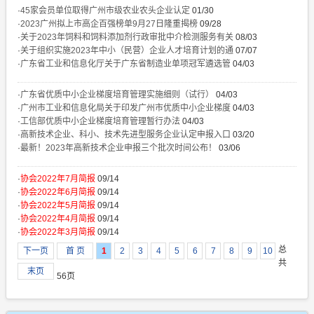
·
45家会员单位取得广州市级农业农头企业认定
01/30
·
2023广州拟上市高企百强榜单9月27日隆重揭榜
09/28
·
关于2023年饲料和饲料添加剂行政审批中介检测服务有关
08/03
·
关于组织实施2023年中小（民营）企业人才培育计划的通
07/07
·
广东省工业和信息化厅关于广东省制造业单项冠军遴选管
04/03
·
广东省优质中小企业梯度培育管理实施细则（试行）
04/03
·
广州市工业和信息化局关于印发广州市优质中小企业梯度
04/03
·
工信部优质中小企业梯度培育管理暂行办法
04/03
·
高新技术企业、科小、技术先进型服务企业认定申报入口
03/20
·
最新！2023年高新技术企业申报三个批次时间公布！
03/06
·
协会2022年7月简报
09/14
·
协会2022年6月简报
09/14
·
协会2022年5月简报
09/14
·
协会2022年4月简报
09/14
·
协会2022年3月简报
09/14
总
下一页
首 页
1
2
3
4
5
6
7
8
9
10
共
末页
56页