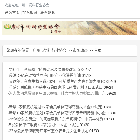
欢迎光临广州市饲料行业协会
设为首页
|
加入收藏
|
联系站长
您现在的位置：
广州市饲料行业协会
>>
市场动态
>> 首页
·
饲料加工系统粉尘防爆要求及隐患整改要点
06/07
·
藻油DHA在动物营养应用的产业化进程加速
01/13
·
立达尔、科虎生物入选2024广州新质生产力高企潜力榜TO
09/29
·
重磅：联鲲集团牵头主持的国家重点研发计划项目正式启
09/29
·
海大集团荣耀跻身中国500强，科虎生物实力彰显入围广东
09/29
·
新增5家和复核通过22家会员单位取得高新技术企业认定
01/30
·
新增13家和复核通过1家会员单位取得省级专精特新中小企
01/30
·
26位协会会员企业的同志取得广东省饲料行业中青年优秀
01/30
·
5家会员单位取得专精特新小巨人企业认定
01/30
·
27家会员单位取得广东省重点农业龙头企业认定
01/30