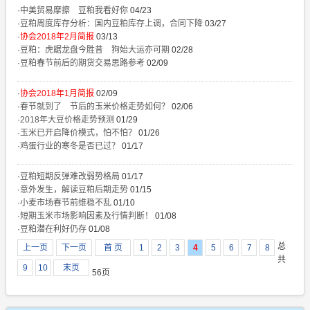
·
中美贸易摩擦 豆粕我看好你
04/23
·
豆粕周度库存分析：国内豆粕库存上调，合同下降
03/27
·
协会2018年2月简报
03/13
·
豆粕：虎踞龙盘今胜昔 狗始大运亦可期
02/28
·
豆粕春节前后的期货交易思路参考
02/09
·
协会2018年1月简报
02/09
·
春节就到了 节后的玉米价格走势如何？
02/06
·
2018年大豆价格走势预测
01/29
·
玉米已开启降价模式，怕不怕？
01/26
·
鸡蛋行业的寒冬是否已过？
01/17
·
豆粕短期反弹难改弱势格局
01/17
·
意外发生，解读豆粕后期走势
01/15
·
小麦市场春节前维稳不乱
01/10
·
短期玉米市场影响因素及行情判断！
01/08
·
豆粕潜在利好仍存
01/08
总
上一页
下一页
首 页
1
2
3
4
5
6
7
8
共
9
10
末页
56页