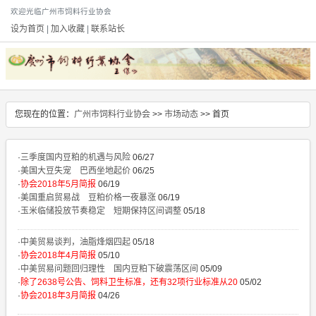
欢迎光临广州市饲料行业协会
设为首页
|
加入收藏
|
联系站长
您现在的位置：
广州市饲料行业协会
>>
市场动态
>> 首页
·
三季度国内豆粕的机遇与风险
06/27
·
美国大豆失宠 巴西坐地起价
06/25
·
协会2018年5月简报
06/19
·
美国重启贸易战 豆粕价格一夜暴涨
06/19
·
玉米临储投放节奏稳定 短期保持区间调整
05/18
·
中美贸易谈判，油脂烽烟四起
05/18
·
协会2018年4月简报
05/10
·
中美贸易问题回归理性 国内豆粕下破震荡区间
05/09
·
除了2638号公告、饲料卫生标准，还有32项行业标准从20
05/02
·
协会2018年3月简报
04/26